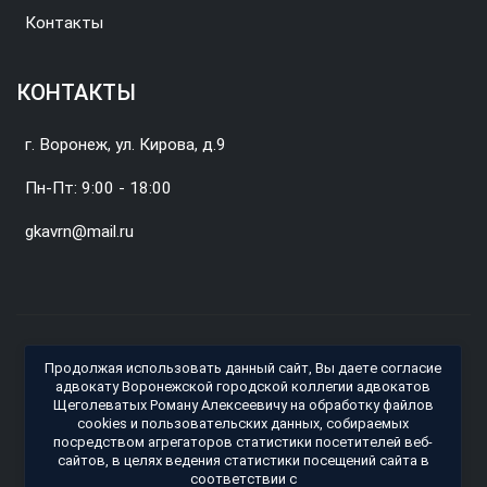
Контакты
КОНТАКТЫ
г. Воронеж, ул. Кирова, д.9
Пн-Пт: 9:00 - 18:00
gkavrn@mail.ru
© 2026 Воронежская городская коллегия адвокатов.
Продолжая использовать данный сайт, Вы даете согласие
Владелец сайта: Адвокат ВГКА Щеголеватых Роман
адвокату Воронежской городской коллегии адвокатов
Щеголеватых Роману Алексеевичу на обработку файлов
Алексеевич(рег. номер 36/2174)
cookies и пользовательских данных, собираемых
Политика обработки персональных данных (Политика
посредством агрегаторов статистики посетителей веб-
конфиденциальности)
сайтов, в целях ведения статистики посещений сайта в
соответствии с
Информация на сайте носит справочный характер и не