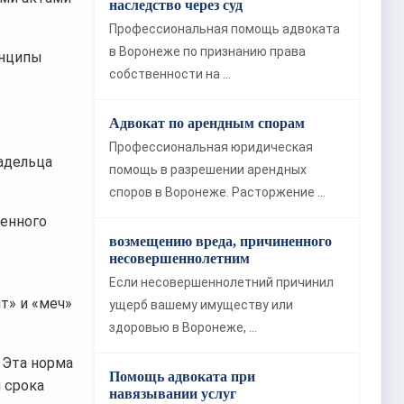
наследство через суд
Профессиональная помощь адвоката
в Воронеже по признанию права
инципы
собственности на …
Адвокат по арендным спорам
Профессиональная юридическая
адельца
помощь в разрешении арендных
споров в Воронеже. Расторжение …
ненного
возмещению вреда, причиненного
несовершеннолетним
Если несовершеннолетний причинил
т» и «меч»
ущерб вашему имуществу или
здоровью в Воронеже, …
Эта норма
Помощь адвоката при
 срока
навязывании услуг