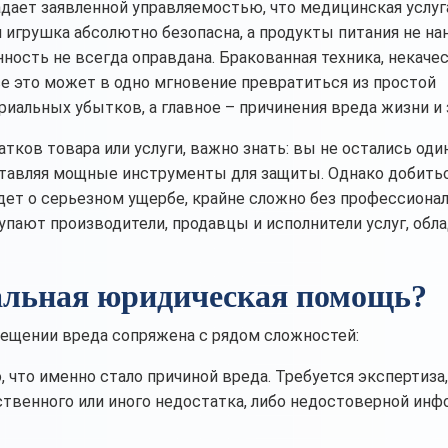
адает заявленной управляемостью, что медицинская услуг
я игрушка абсолютно безопасна, а продукты питания не на
ность не всегда оправдана. Бракованная техника, некач
се это может в одно мгновение превратиться из простой
риальных убытков, а главное – причинения вреда жизни и
тков товара или услуги, важно знать: вы не остались один
оставляя мощные инструменты для защиты. Однако добить
дет о серьезном ущербе, крайне сложно без профессиона
ают производители, продавцы и исполнители услуг, об
альная юридическая помощь?
мещении вреда сопряжена с рядом сложностей:
 что именно стало причиной вреда. Требуется экспертиза,
ственного или иного недостатка, либо недостоверной инф