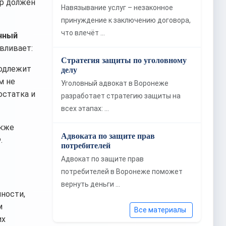
ар должен
Навязывание услуг – незаконное
принуждение к заключению договора,
что влечёт …
нный
вливает:
Стратегия защиты по уголовному
подлежит
делу
м не
Уголовный адвокат в Воронеже
остатка и
разработает стратегию защиты на
всех этапах: …
акже
Адвоката по защите прав
.
потребителей
Адвокат по защите прав
потребителей в Воронеже поможет
вернуть деньги …
ности,
м
Все материалы
их