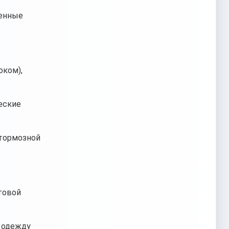
енные
оком),
еские
 тормозной
товой
а одежду