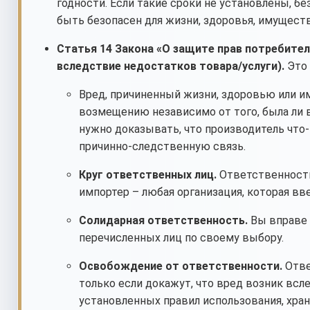
годности. Если такие сроки не установлены, б
быть безопасен для жизни, здоровья, имущест
Статья 14 Закона «О защите прав потребите
вследствие недостатков товара/услуги).
Это 
Вред, причиненный жизни, здоровью или и
возмещению независимо от того, была ли в
нужно доказывать, что производитель что-
причинно-следственную связь.
Круг ответственных лиц.
Ответственность 
импортер – любая организация, которая вв
Солидарная ответственность.
Вы вправе 
перечисленных лиц по своему выбору.
Освобождение от ответственности.
Отве
только если докажут, что вред возник вс
установленных правил использования, хран