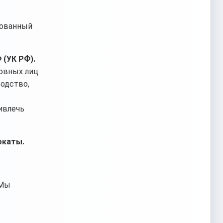
ованный
 (УК РФ).
новных лиц
одство,
ивлечь
окаты.
 Мы