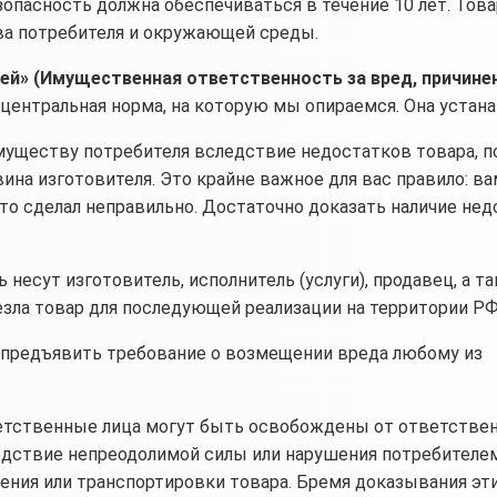
езопасность должна обеспечиваться в течение 10 лет. Тов
ва потребителя и окружающей среды.
лей» (Имущественная ответственность за вред, причине
центральная норма, на которую мы опираемся. Она устана
муществу потребителя вследствие недостатков товара, 
ина изготовителя. Это крайне важное для вас правило: ва
то сделал неправильно. Достаточно доказать наличие нед
несут изготовитель, исполнитель (услуги), продавец, а т
езла товар для последующей реализации на территории РФ
предъявить требование о возмещении вреда любому из
тственные лица могут быть освобождены от ответствен
ледствие непреодолимой силы или нарушения потребителе
ения или транспортировки товара. Бремя доказывания эт