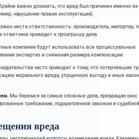
райне важно доказать, что вред был причинен именно из
ример, нарушение правил эксплуатации).
лжен нести ответственность: производитель, импортер, п
е ответчика приведет к проигрышу дела.
ные компании будут использовать все процессуальные
ивания экспертиз и снижения размера компенсации.
нодательства часто приводит к тому, что потерпевшие т
нсацию морального вреда, упущенную выгоду и иные зако
лем.
Мы беремся за самые сложные дела, превращая хаос 
ированное требование, подкрепленное законом и судебно
ещения вреда
 базы, регулирующей вопросы возмещения вреда. Ключев