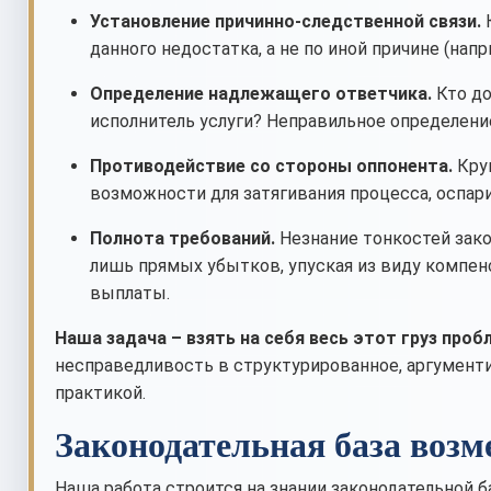
Установление причинно-следственной связи.
К
данного недостатка, а не по иной причине (нап
Определение надлежащего ответчика.
Кто до
исполнитель услуги? Неправильное определени
Противодействие со стороны оппонента.
Круп
возможности для затягивания процесса, оспар
Полнота требований.
Незнание тонкостей зако
лишь прямых убытков, упуская из виду компе
выплаты.
Наша задача – взять на себя весь этот груз проб
несправедливость в структурированное, аргумент
практикой.
Законодательная база возм
Наша работа строится на знании законодательной