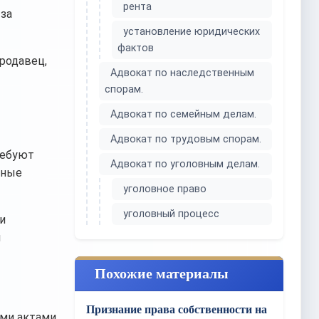
рента
-за
установление юридических
фактов
родавец,
Адвокат по наследственным
спорам.
Адвокат по семейным делам.
Адвокат по трудовым спорам.
ребуют
Адвокат по уголовным делам.
нные
уголовное право
уголовный процесс
и
й
Похожие материалы
Признание права собственности на
ыми актами