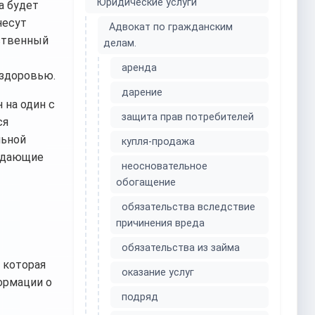
Юридические услуги
а будет
несут
Адвокат по гражданским
ественный
делам.
аренда
 здоровью.
дарение
 на один с
защита прав потребителей
ся
льной
купля-продажа
ладающие
неосновательное
обогащение
обязательства вследствие
причинения вреда
обязательства из займа
 которая
оказание услуг
ормации о
подряд