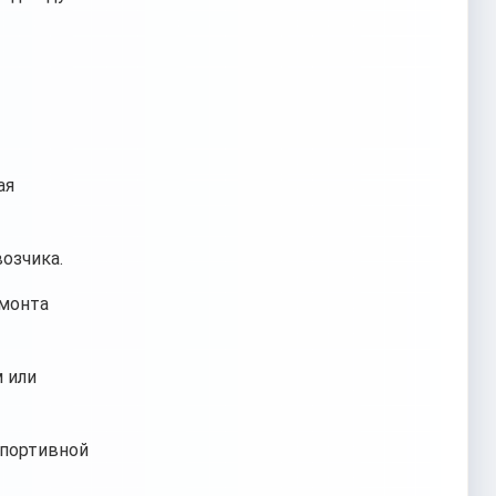
ая
озчика.
емонта
 или
спортивной