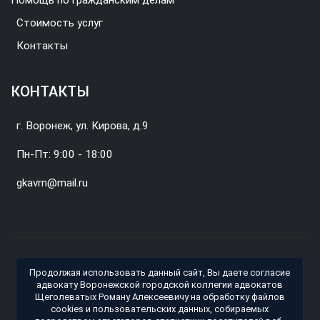
Помощь по гражданским делам
Стоимость услуг
Контакты
КОНТАКТЫ
г. Воронеж, ул. Кирова, д.9
Пн-Пт: 9:00 - 18:00
gkavrn@mail.ru
© 2026 Воронежская городская коллегия адвокатов.
Продолжая использовать данный сайт, Вы даете согласие
Владелец сайта: Адвокат ВГКА Щеголеватых Роман
адвокату Воронежской городской коллегии адвокатов
Щеголеватых Роману Алексеевичу на обработку файлов
Алексеевич(рег. номер 36/2174)
cookies и пользовательских данных, собираемых
Политика обработки персональных данных (Политика