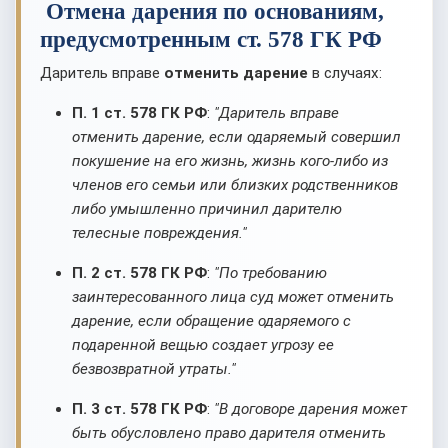
Отмена дарения по основаниям,
предусмотренным ст. 578 ГК РФ
Даритель вправе
отменить дарение
в случаях:
П. 1 ст. 578 ГК РФ
:
"Даритель вправе
отменить дарение, если одаряемый совершил
покушение на его жизнь, жизнь кого-либо из
членов его семьи или близких родственников
либо умышленно причинил дарителю
телесные повреждения."
П. 2 ст. 578 ГК РФ
:
"По требованию
заинтересованного лица суд может отменить
дарение, если обращение одаряемого с
подаренной вещью создает угрозу ее
безвозвратной утраты."
П. 3 ст. 578 ГК РФ
:
"В договоре дарения может
быть обусловлено право дарителя отменить