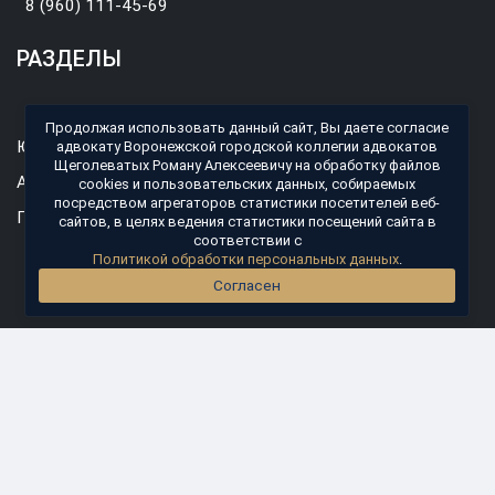
8 (960) 111-45-69
РАЗДЕЛЫ
Главная
Продолжая использовать данный сайт, Вы даете согласие
Юридические услуги
адвокату Воронежской городской коллегии адвокатов
Щеголеватых Роману Алексеевичу на обработку файлов
Адвокат по уголовным делам
cookies и пользовательских данных, собираемых
посредством агрегаторов статистики посетителей веб-
Помощь по гражданским делам
сайтов, в целях ведения статистики посещений сайта в
соответствии с
Стоимость услуг
Политикой обработки персональных данных
.
Согласен
Контакты
КОНТАКТЫ
г. Воронеж, ул. Кирова, д.9
Пн-Пт: 9:00 - 18:00