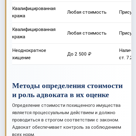
Квалифицированная
Любая стоимость
Присутс
кража
Квалифицированная
Любая стоимость
Присутс
кража
Неоднократное
Наличие
До 2 500 ₽
хищение
ст. 7.2
Методы определения стоимости
и роль адвоката в их оценке
Определение стоимости похищенного имущества
является процессуальным действием и должно
проводиться в строгом соответствии с законом.
Адвокат обеспечивает контроль за соблюдением
всех норм.