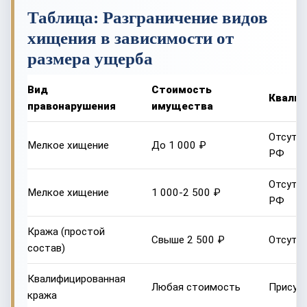
Таблица: Разграничение видов
хищения в зависимости от
размера ущерба
Вид
Стоимость
Квалиф
правонарушения
имущества
Отсутст
Мелкое хищение
До 1 000 ₽
РФ
Отсутст
Мелкое хищение
1 000-2 500 ₽
РФ
Кража (простой
Свыше 2 500 ₽
Отсутс
состав)
Квалифицированная
Любая стоимость
Присутс
кража