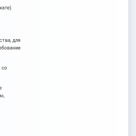
ате).
ства, для
ребование
 со
е
ы,