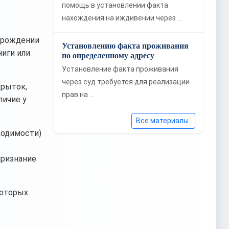
помощь в установлении факта
нахождения на иждивении через …
о рождении
Установлению факта проживания
ниги или
по определенному адресу
Установление факта проживания
через суд требуется для реализации
крыток,
прав на …
личие у
Все материалы
ходимости)
признание
которых
о