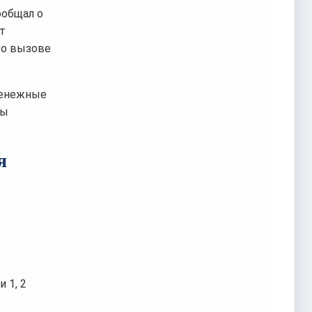
ообщал о
т
 о вызове
денежные
ны
я
т
 1, 2