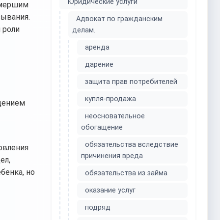
Юридические услуги
умершим
зывания.
Адвокат по гражданским
 роли
делам.
аренда
дарение
защита прав потребителей
купля-продажа
дением
неосновательное
обогащение
обязательства вследствие
овления
причинения вреда
ел,
бенка, но
обязательства из займа
оказание услуг
подряд