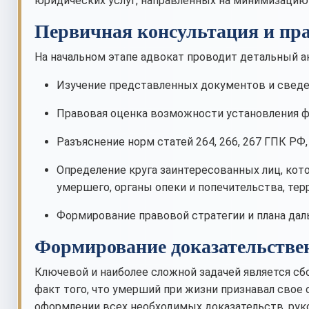
юридических услуг, направленных на минимизацию
Первичная консультация и пра
На начальном этапе адвокат проводит детальный ан
Изучение представленных документов и сведе
Правовая оценка возможности установления фа
Разъяснение норм статей 264, 266, 267 ГПК РФ,
Определение круга заинтересованных лиц, кот
умершего, органы опеки и попечительства, те
Формирование правовой стратегии и плана дал
Формирование доказательстве
Ключевой и наиболее сложной задачей является с
факт того, что умерший при жизни признавал свое
оформлении всех необходимых доказательств, рук