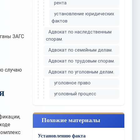
рента
установление юридических
фактов
Адвокат по наследственным
рганы ЗАГС
спорам.
Адвокат по семейным делам.
Адвокат по трудовым спорам.
по случаю
Адвокат по уголовным делам.
уголовное право
я
уголовный процесс
фикации,
Похожие материалы
 ходе
комплекс
Установлению факта