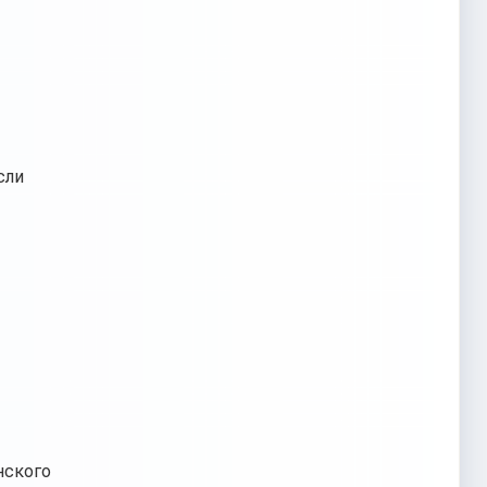
сли
нского