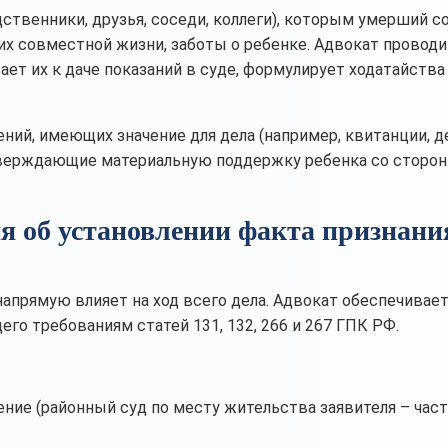
ственники, друзья, соседи, коллеги), которым умерший с
х совместной жизни, заботы о ребенке. Адвокат проводи
ет их к даче показаний в суде, формулирует ходатайства
ний, имеющих значение для дела (например, квитанции, 
тверждающие материальную поддержку ребенка со сторо
ия об установлении факта признани
апрямую влияет на ход всего дела. Адвокат обеспечивае
го требованиям статей 131, 132, 266 и 267 ГПК РФ.
ение (районный суд по месту жительства заявителя – части