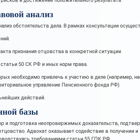
 рисков и достижение положительного результата.
вовой анализ
ализ обстоятельств дела. В рамках консультации осущест
ний.
кта признания отцовства в конкретной ситуации.
 статьи 50 СК РФ и иных норм права.
орых необходимо привлечь к участию в деле (например, н
рриториальное управление Пенсионного фонда РФ).
ьнейших действий.
нной базы
бор и подготовка неопровержимых доказательств, подтв
 отцовство. Адвокат оказывает содействие в получении и
оводствуясь требованиями статьи 55 ГПК РФ.