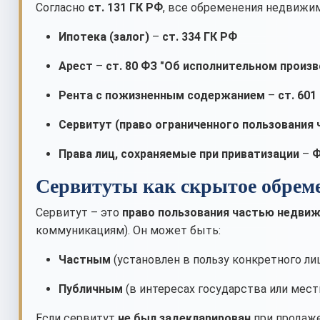
Согласно
ст. 131 ГК РФ
, все обременения недвижи
Ипотека (залог)
–
ст. 334 ГК РФ
Арест
–
ст. 80 ФЗ "Об исполнительном произ
Рента с пожизненным содержанием
–
ст. 601
Сервитут (право ограниченного пользовани
Права лиц, сохраняемые при приватизации
–
Ф
Сервитуты как скрытое обрем
Сервитут – это
право пользования частью недви
коммуникациям). Он может быть:
Частным
(установлен в пользу конкретного ли
Публичным
(в интересах государства или мес
Если сервитут
не был задекларирован
при продаже