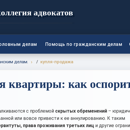
коллегия адвокатов
головным делам
Помощь по гражданским делам
анским делам.
купля-продажа
 квартиры: как оспори
алкиваются с проблемой
скрытых обременений
– юридич
анной или вовсе привести к ее аннулированию. К таким
сервитуты, права проживания третьих лиц
и другие ограни