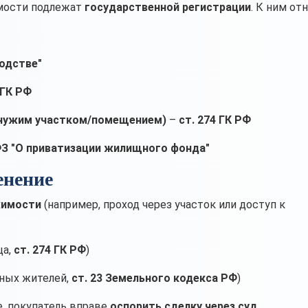
мости подлежат
государственной регистрации
. К ним от
водстве"
 ГК РФ
я чужим участком/помещением)
–
ст. 274 ГК РФ
З "О приватизации жилищного фонда"
енение
жимости
(например, проход через участок или доступ к
ца,
ст. 274 ГК РФ
)
тных жителей,
ст. 23 Земельного кодекса РФ
)
, покупатель вправе
оспорить сделку через суд
.