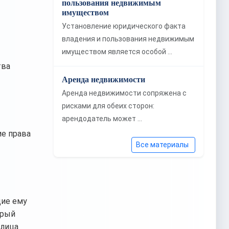
пользования недвижимым
имуществом
Установление юридического факта
владения и пользования недвижимым
имуществом является особой …
тва
Аренда недвижимости
Аренда недвижимости сопряжена с
рисками для обеих сторон:
арендодатель может …
ие права
Все материалы
щие ему
орый
 лица