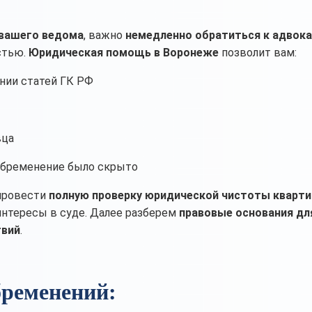
 вашего ведома
, важно
немедленно обратиться к адвок
стью.
Юридическая помощь в Воронеже
позволит вам:
нии статей ГК РФ
вца
 обременение было скрыто
провести
полную проверку юридической чистоты кварт
нтересы в суде. Далее разберем
правовые основания дл
твий
.
бременений: