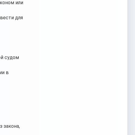
аконом или
звести для
ой судом
ми в
з закона,