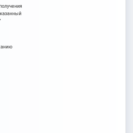
получения
указанный
"
жанию