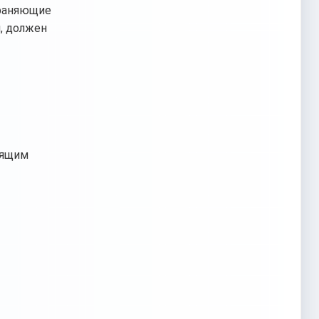
храняющие
, должен
оящим