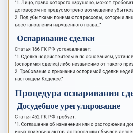
"1. Лицо, право которого нарушено, может требов
договором не предусмотрено возмещение убытков
2. Под убытками понимаются расходы, которые лиц
восстановления нарушенного права..."
Оспаривание сделки
Статья 166 ГК РФ устанавливает:
"1. Сделка недействительна по основаниям, устан
(оспоримая сделка) либо независимо от такого приз
2. Требование о признании оспоримой сделки нед
настоящем Кодексе."
Процедура оспаривания сд
Досудебное урегулирование
Статья 452 ГК РФ требует:
"1. Соглашение об изменении или о расторжении дог
иных правовых актов, договора или обычаев делов