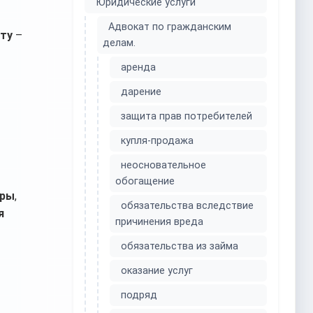
Юридические услуги
Адвокат по гражданским
ату
–
делам.
аренда
дарение
защита прав потребителей
купля-продажа
неосновательное
обогащение
иры
,
обязательства вследствие
я
причинения вреда
обязательства из займа
оказание услуг
подряд