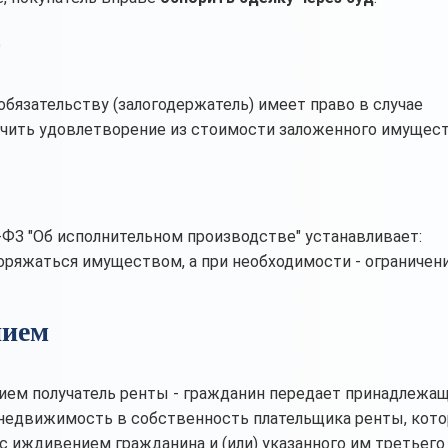
)
 обязательству (залогодержатель) имеет право в случае
учить удовлетворение из стоимости заложенного имущес
-ФЗ "Об исполнительном производстве" устанавливает:
ряжаться имуществом, а при необходимости - ограничен
нием
ием получатель ренты - гражданин передает принадлежа
ю недвижимость в собственность плательщика ренты, кот
 иждивением гражданина и (или) указанного им третьего