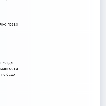
очно право
, когда
язанности
 не будет