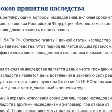
оков принятия наследства
регулирующим вопросы наследования, включая сроки е
анского кодекса Российской Федерации. Именно там закре
дник должен заявить о своих правах.
1154 ГК РФ. Согласно пункту 1 данной статьи, наследств
рытия наследства. Этот период является общим правилом,
 фактически лишая опоздавшего наследника возможности
нем открытия наследства является день смерти гражданин
аследства является день вступления в законную силу ре
гда в соответствии с пунктом 3 статьи 45 ГК РФ днем см
и, – день смерти, указанный в решении суда.
ный порядок исчисления срока для лиц, право наследован
ледства другими наследниками (например, при отказе от
ков). Такие наследники могут принять наследство в тече