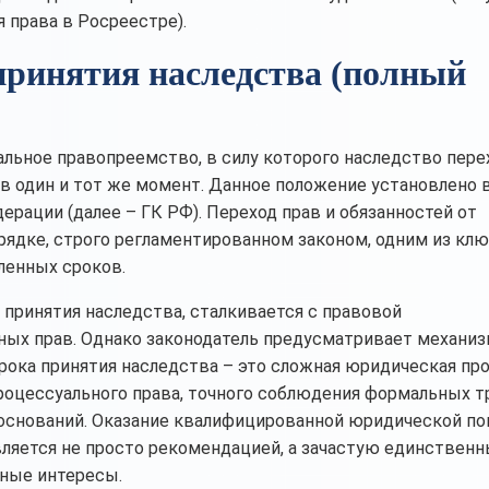
я права в Росреестре).
принятия наследства (полный
льное правопреемство, в силу которого наследство пере
в один и тот же момент. Данное положение установлено в
рации (далее – ГК РФ). Переход прав и обязанностей от
рядке, строго регламентированном законом, одним из кл
ленных сроков.
 принятия наследства, сталкивается с правовой
ных прав. Однако законодатель предусматривает механи
рока принятия наследства – это сложная юридическая про
роцессуального права, точного соблюдения формальных 
 оснований. Оказание квалифицированной юридической п
является не просто рекомендацией, а зачастую единствен
ные интересы.