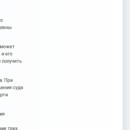
го
плены
о может
 и его
 получить
а. При
шения суда
ерти
ия
ние трех