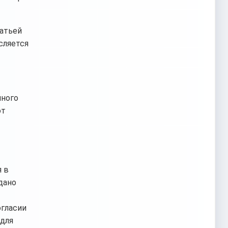
татьей
сляется
нного
от
я в
дано
огласии
 для