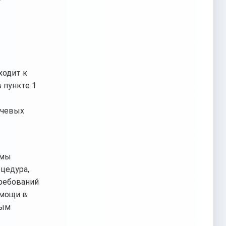
ходит к
 пункте 1
ючевых
змы
цедура,
требований
омощи в
ным