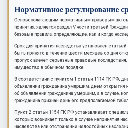
Нормативное регулирование ср
Основополагающим нормативным правовым актом, 
принятия, является раздел V части третьей Гражд
базовые правила, определяющие, как и когда насле
Срок для принятия наследства установлен статьей 
быть принято в течение шести месяцев со дня отк
пропуск влечет серьезные правовые последствия,
имущество в обычном порядке.
В соответствии с пунктом 1 статьи 1114 ГК РФ, д
объявлении гражданина умершим, днем открытия н
об объявлении гражданина умершим, а в случае, ко
гражданина признан день его предполагаемой гибел
Пункт 2 статьи 1154 ГК РФ устанавливает специаль
которых возникает только в случае непринятия нас
наследства или отстранении недостойных наследни