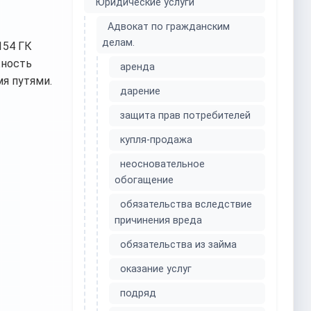
Юридические услуги
Адвокат по гражданским
делам.
154 ГК
жность
аренда
я путями.
дарение
защита прав потребителей
купля-продажа
неосновательное
обогащение
обязательства вследствие
причинения вреда
обязательства из займа
оказание услуг
подряд