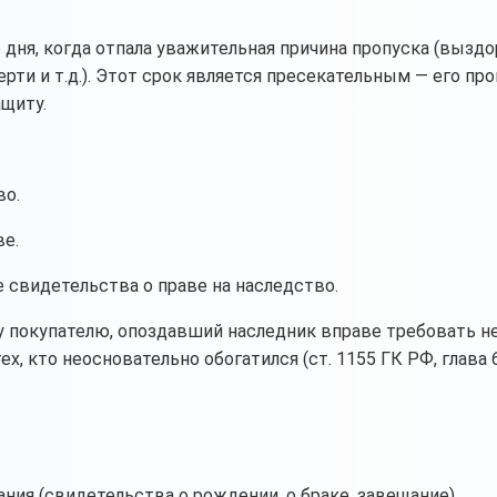
 дня, когда отпала уважительная причина пропуска (выздо
ти и т.д.). Этот срок является пресекательным — его про
щиту.
во.
е.
свидетельства о праве на наследство.
 покупателю, опоздавший наследник вправе требовать н
х, кто неосновательно обогатился (ст. 1155 ГК РФ, глава 
я (свидетельства о рождении, о браке, завещание).