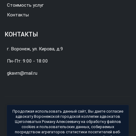
Стоимость услуг
Контакты
КОНТАКТЫ
г. Воронеж, ул. Кирова, д.9
Пн-Пт: 9:00 - 18:00
gkavrn@mail.ru
© 2026 Воронежская городская коллегия адвокатов.
Продолжая использовать данный сайт, Вы даете согласие
Владелец сайта: Адвокат ВГКА Щеголеватых Роман
адвокату Воронежской городской коллегии адвокатов
Щеголеватых Роману Алексеевичу на обработку файлов
Алексеевич(рег. номер 36/2174)
cookies и пользовательских данных, собираемых
Политика обработки персональных данных (Политика
посредством агрегаторов статистики посетителей веб-