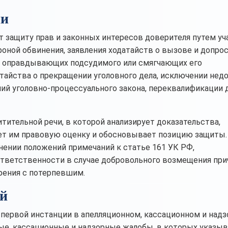
ии
 защиту прав и законных интересов доверителя путем уч
оной обвинения, заявления ходатайств о вызове и допро
, оправдывающих подсудимого или смягчающих его
атайства о прекращении уголовного дела, исключении не
ий уголовно-процессуального закона, переквалификации
тительной речи, в которой анализирует доказательства,
ет им правовую оценку и обосновывает позицию защиты.
нении положений примечаний к статье 161 УК РФ,
тветственности в случае добровольного возмещения при
ирения с потерпевшим.
ий
первой инстанции в апелляционном, кассационном и над
ые, кассационные и надзорные жалобы, в которых указыв