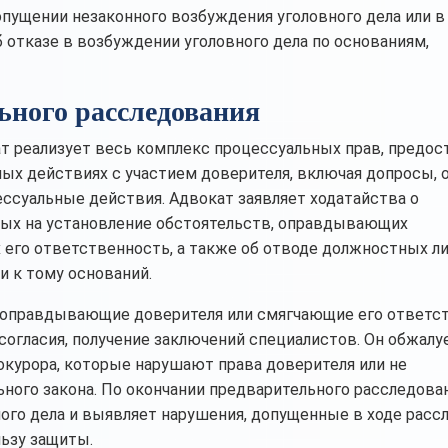
опущении незаконного возбуждения уголовного дела или в
 отказе в возбуждении уголовного дела по основаниям,
ьного расследования
ат реализует весь комплекс процессуальных прав, предо
ных действиях с участием доверителя, включая допросы, 
ессуальные действия. Адвокат заявляет ходатайства о
ных на установление обстоятельств, оправдывающих
его ответственность, а также об отводе должностных ли
и к тому оснований.
, оправдывающие доверителя или смягчающие его ответс
согласия, получение заключений специалистов. Он обжалу
рокурора, которые нарушают права доверителя или не
ного закона. По окончании предварительного расследова
ого дела и выявляет нарушения, допущенные в ходе расс
ьзу защиты.