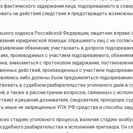
та фактического задержания лица, подозреваемого в сов
ровать на действия следствия и предотвращать возможн
льного кодекса Российской Федерации, защитник вправе 
азания юридической помощи; опрашивать лиц с их согласи
дъявлении обвинения; участвовать в допросе подозревае
иях, производимых с участием подозреваемого, обвиняем
ника; знакомиться с протоколом задержания, постановлени
венных действий, произведенных с участием подозревае
влялись либо должны были предъявляться подозреваемо
твовать в судебном разбирательстве уголовного дела в с
ий, а также в рассмотрении вопросов, связанных с испол
твие) и решения дознавателя, следователя, прокурора, суд
ать иные не запрещенные УПК РФ средства и способы защ
всех стадиях уголовного процесса, включая стадию возб
 судебного разбирательства и исполнения приговора. Он с