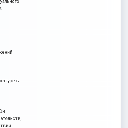
уального
в
ожений
катуре в
 Он
ательств,
твий.