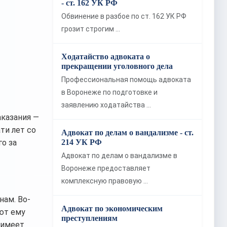
- ст. 162 УК РФ
Обвинение в разбое по ст. 162 УК РФ
грозит строгим …
Ходатайство адвоката о
прекращении уголовного дела
Профессиональная помощь адвоката
в Воронеже по подготовке и
заявлению ходатайства …
аказания —
ти лет со
Адвокат по делам о вандализме - ст.
о за
214 УК РФ
Адвокат по делам о вандализме в
Воронеже предоставляет
комплексную правовую …
нам. Во-
Адвокат по экономическим
ют ему
преступлениям
 имеет