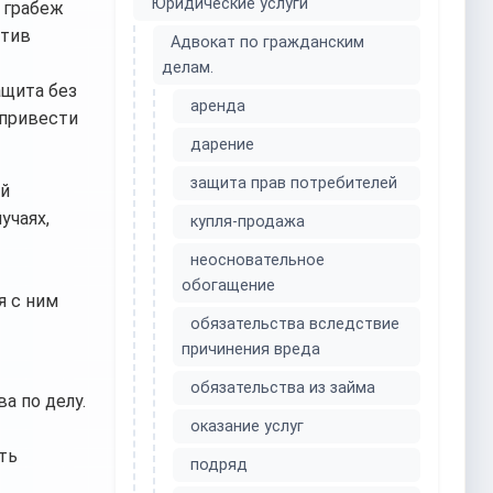
Юридические услуги
 грабеж
отив
Адвокат по гражданским
делам.
ащита без
аренда
 привести
дарение
защита прав потребителей
ой
учаях,
купля-продажа
неосновательное
обогащение
я с ним
обязательства вследствие
причинения вреда
обязательства из займа
а по делу.
оказание услуг
ть
подряд