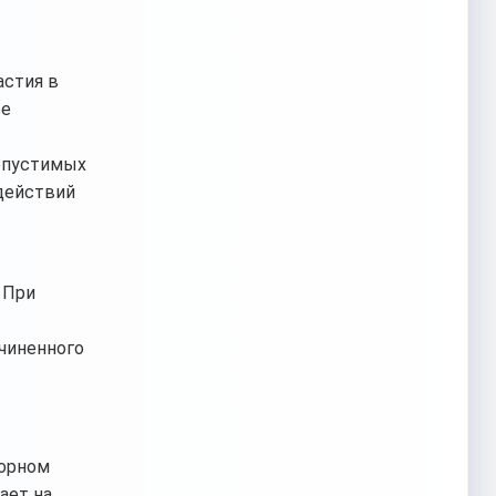
астия в
се
допустимых
 действий
 При
чиненного
зорном
ает на