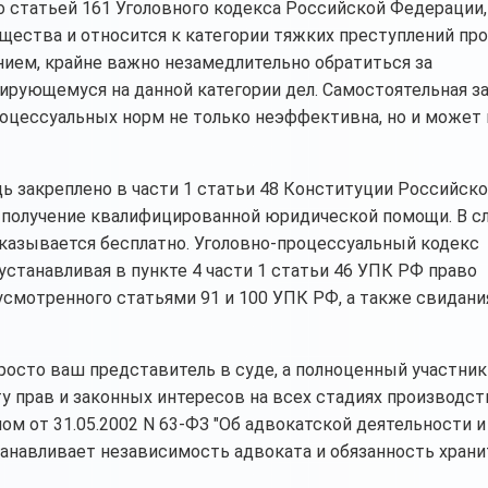
 статьей 161 Уголовного кодекса Российской Федерации,
щества и относится к категории тяжких преступлений пр
ием, крайне важно незамедлительно обратиться за
ирующемуся на данной категории дел. Самостоятельная з
процессуальных норм не только неэффективна, но и может
закреплено в части 1 статьи 48 Конституции Российск
 получение квалифицированной юридической помощи. В сл
азывается бесплатно. Уголовно-процессуальный кодекс
станавливая в пункте 4 части 1 статьи 46 УПК РФ право
смотренного статьями 91 и 100 УПК РФ, а также свидани
росто ваш представитель в суде, а полноценный участник
 прав и законных интересов на всех стадиях производств
м от 31.05.2002 N 63-ФЗ "Об адвокатской деятельности и
анавливает независимость адвоката и обязанность храни