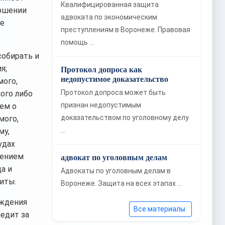
Квалифицированная защита
ершении
адвоката по экономическим
ые
преступлениям в Воронеже. Правовая
помощь …
собирать и
я;
Протокол допроса как
недопустимое доказательство
мого,
Протокол допроса может быть
ого либо
признан недопустимым
ем о
доказательством по уголовному делу
мого,
…
му,
удах
нением
адвокат по уголовным делам
а и
Адвокаты по уголовным делам в
иты.
Воронеже. Защита на всех этапах …
уждения
Все материалы
ледит за