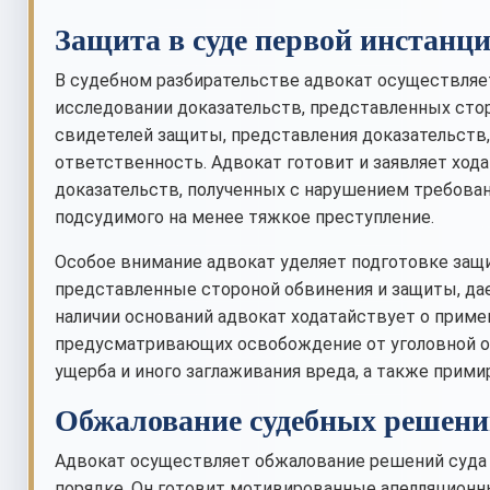
Защита в суде первой инстанц
В судебном разбирательстве адвокат осуществляет
исследовании доказательств, представленных стор
свидетелей защиты, представления доказательств
ответственность. Адвокат готовит и заявляет ход
доказательств, полученных с нарушением требован
подсудимого на менее тяжкое преступление.
Особое внимание адвокат уделяет подготовке защи
представленные стороной обвинения и защиты, да
наличии оснований адвокат ходатайствует о приме
предусматривающих освобождение от уголовной о
ущерба и иного заглаживания вреда, а также прим
Обжалование судебных решен
Адвокат осуществляет обжалование решений суда 
порядке. Он готовит мотивированные апелляционн