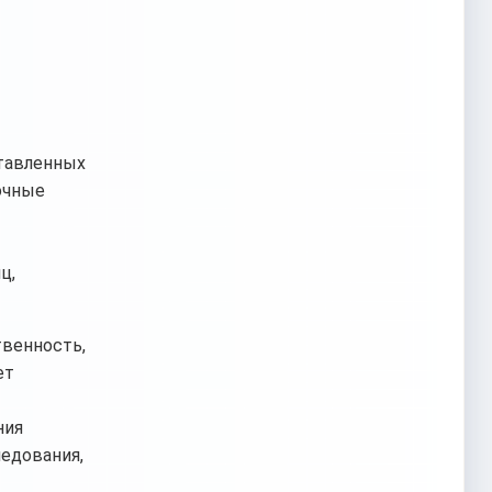
ставленных
очные
ц,
твенность,
ет
ния
ледования,