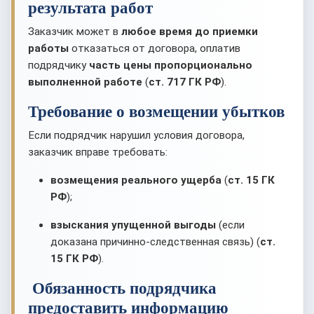
результата работ
Заказчик может в
любое время до приемки
работы
отказаться от договора, оплатив
подрядчику
часть цены пропорционально
выполненной работе
(
ст. 717 ГК РФ
).
Требование о возмещении убытков
Если подрядчик нарушил условия договора,
заказчик вправе требовать:
возмещения реального ущерба
(
ст. 15 ГК
РФ
);
взыскания упущенной выгоды
(если
доказана причинно-следственная связь) (
ст.
15 ГК РФ
).
Обязанность подрядчика
предоставить информацию