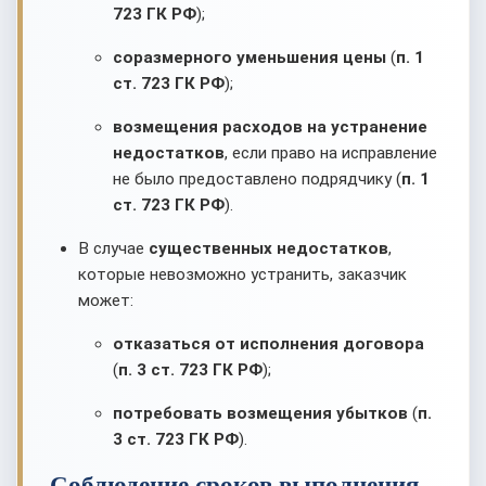
723 ГК РФ
);
соразмерного уменьшения цены
(
п. 1
ст. 723 ГК РФ
);
возмещения расходов на устранение
недостатков
, если право на исправление
не было предоставлено подрядчику (
п. 1
ст. 723 ГК РФ
).
В случае
существенных недостатков
,
которые невозможно устранить, заказчик
может:
отказаться от исполнения договора
(
п. 3 ст. 723 ГК РФ
);
потребовать возмещения убытков
(
п.
3 ст. 723 ГК РФ
).
Соблюдение сроков выполнения