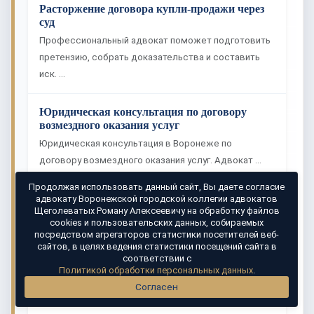
Расторжение договора купли-продажи через
суд
Профессиональный адвокат поможет подготовить
претензию, собрать доказательства и составить
иск. …
Юридическая консультация по договору
возмездного оказания услуг
Юридическая консультация в Воронеже по
договору возмездного оказания услуг. Адвокат …
Продолжая использовать данный сайт, Вы даете согласие
Фальсификация доказательств по уголовному
адвокату Воронежской городской коллегии адвокатов
Щеголеватых Роману Алексеевичу на обработку файлов
делу
cookies и пользовательских данных, собираемых
Фальсификация доказательств — грубейшее
посредством агрегаторов статистики посетителей веб-
сайтов, в целях ведения статистики посещений сайта в
нарушение УПК РФ, влекущее незаконное
соответствии с
обвинение. …
Политикой обработки персональных данных
.
Согласен
Уголовный адвокат