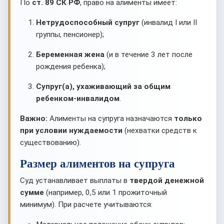
По
ст. 89 СК РФ
, право на алименты имеет:
Нетрудоспособный супруг
(инвалид I или II
группы, пенсионер);
Беременная жена
(и в течение 3 лет после
рождения ребенка);
Супруг(а), ухаживающий за общим
ребенком-инвалидом
.
Важно:
Алименты на супруга назначаются
только
при условии нуждаемости
(нехватки средств к
существованию).
Размер алиментов на супруга
Суд устанавливает выплаты в
твердой денежной
сумме
(например, 0,5 или 1 прожиточный
минимум). При расчете учитываются: