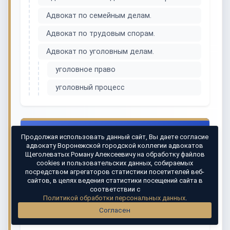
Адвокат по семейным делам.
Адвокат по трудовым спорам.
Адвокат по уголовным делам.
уголовное право
уголовный процесс
Похожие материалы
Продолжая использовать данный сайт, Вы даете согласие
адвокату Воронежской городской коллегии адвокатов
Щеголеватых Роману Алексеевичу на обработку файлов
Разграничение кражи, грабежа и разбоя
cookies и пользовательских данных, собираемых
Сложности в разграничении кражи, грабежа и
посредством агрегаторов статистики посетителей веб-
сайтов, в целях ведения статистики посещений сайта в
разбоя могут привести к …
соответствии с
Политикой обработки персональных данных
.
Разграничение превышения от
Согласен
злоупотребления должностных полномочий